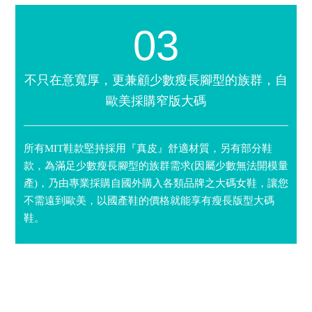
03
不只在意寬厚，更兼顧少數瘦長腳型的族群，自
歐美採購窄版大碼
所有MIT鞋款堅持採用『真皮』舒適材質，另有部分鞋
款，為滿足少數瘦長腳型的族群需求(因屬少數無法開模量
產)，乃由專業採購自國外購入各類品牌之大碼女鞋，讓您
不需遠到歐美，以國產鞋的價格就能享有瘦長版型大碼
鞋。