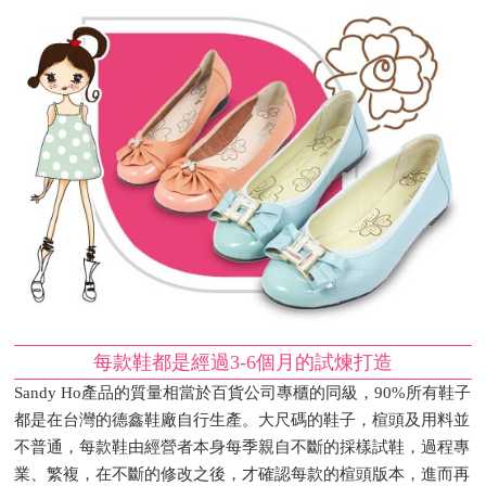
每款鞋都是經過3-6個月的試煉打造
Sandy Ho產品的質量相當於百貨公司專櫃的同級，90%所有鞋子
都是在台灣的德鑫鞋廠自行生產。大尺碼的鞋子，楦頭及用料並
不普通，每款鞋由經營者本身每季親自不斷的採樣試鞋，過程專
業、繁複，在不斷的修改之後，才確認每款的楦頭版本，進而再