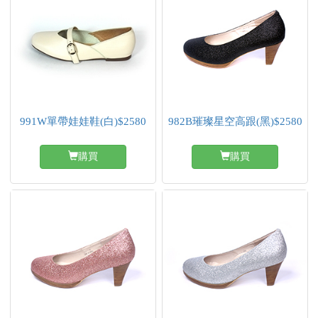
991W單帶娃娃鞋(白)$2580
982B璀璨星空高跟(黑)$2580
購買
購買