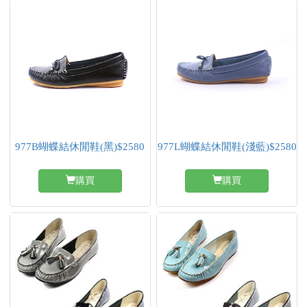
977B蝴蝶結休閒鞋(黑)$2580
977L蝴蝶結休閒鞋(淺藍)$2580
購買
購買