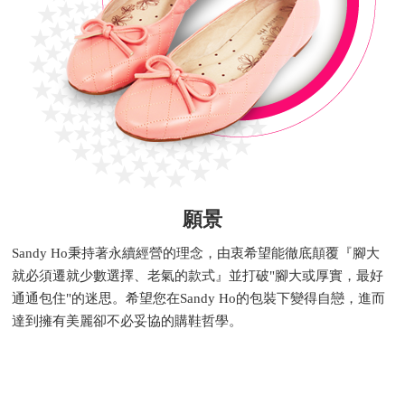
願景
Sandy Ho秉持著永續經營的理念，由衷希望能徹底顛覆『腳大
就必須遷就少數選擇、老氣的款式』並打破"腳大或厚實，最好
通通包住"的迷思。希望您在Sandy Ho的包裝下變得自戀，進而
達到擁有美麗卻不必妥協的購鞋哲學。