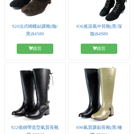
920法式蝴蝶結踝靴(咖/
936搖滾風中筒靴(黑/深
黑)$4580
咖)$4980
購買
購買
922後綁帶造型氣質長靴
696氣質踝釦長靴(黑/橄