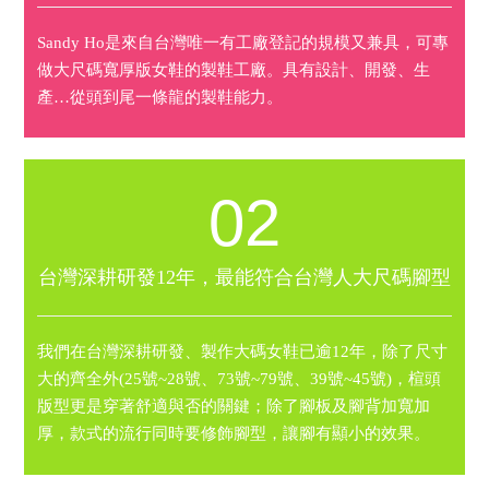
Sandy Ho是來自台灣唯一有工廠登記的規模又兼具，可專
做大尺碼寬厚版女鞋的製鞋工廠。具有設計、開發、生
產…從頭到尾一條龍的製鞋能力。
02
台灣深耕研發12年，最能符合台灣人大尺碼腳型
我們在台灣深耕研發、製作大碼女鞋已逾12年，除了尺寸
大的齊全外(25號~28號、73號~79號、39號~45號)，楦頭
版型更是穿著舒適與否的關鍵；除了腳板及腳背加寬加
厚，款式的流行同時要修飾腳型，讓腳有顯小的效果。