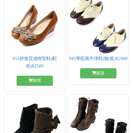
955拼接質感楔型鞋(駝
945學院風牛津鞋(咖/藍)$2980
色)$2580
購買
購買