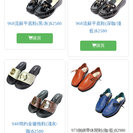
968流蘇平底鞋(黑/灰)$2580
968流蘇平底鞋(深咖/淺
藍)$2580
購買
購買
948簡約金徽拖鞋(淺灰/
973側綁帶休閒鞋(咖/藍)$2980
咖)$2580